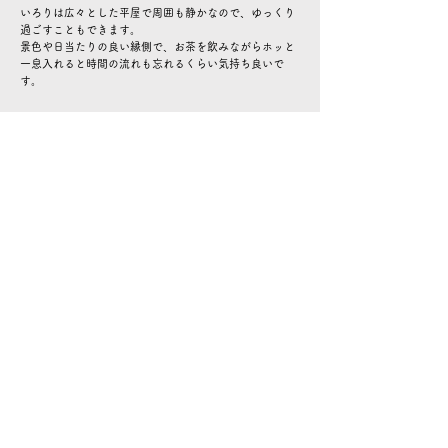
いろりは広々とした平屋で周囲も静かなので、ゆっくり
過ごすこともできます。
景色や日当たりの良い縁側で、お茶を飲みながらホッと
一息入れると時間の流れも忘れるくらい気持ち良いで
す。